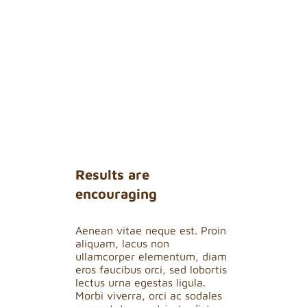
virus don’t
spread as you
might expect
Results are
encouraging
Aenean vitae neque est. Proin
aliquam, lacus non
ullamcorper elementum, diam
eros faucibus orci, sed lobortis
lectus urna egestas ligula.
Morbi viverra, orci ac sodales