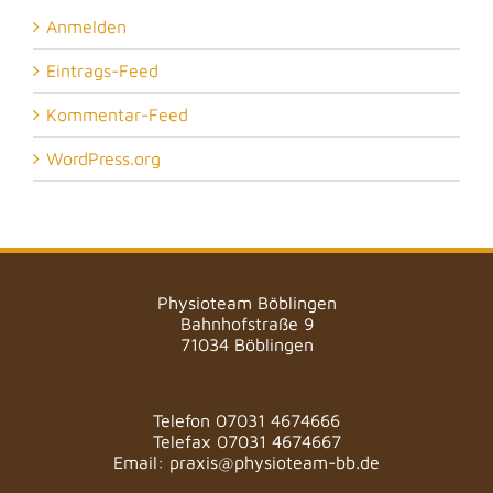
Anmelden
Eintrags-Feed
Kommentar-Feed
WordPress.org
Physioteam Böblingen
Bahnhofstraße 9
71034 Böblingen
Telefon 07031 4674666
Telefax 07031 4674667
Email: praxis@physioteam-bb.de